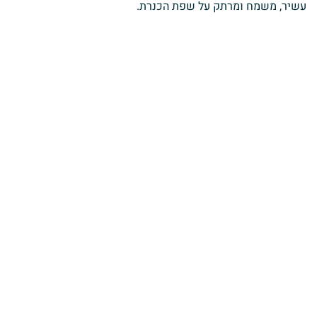
עשיר, משמח ומרתק על שפת הכנרת.
והכל בליווי ואירוח אישי ומקצועי עד הפרט הכי קטן, כדי שכולם
יחזרו הביתה עם טעם של עוד.