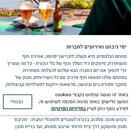
ימי גיבוש ואירועים לחברות
מתחם הגלמפינג מיא משלב לוקיישן יפהפה, אווירת חוף
משוחררת, פינוקים כיד המלך ונוף של גלי הכנרת - כל מה שצריך
כדי להפוך את יום החברה הבא שלכם להצלחה מסחררת.
במתחם שלנו תמצאו חוף מרהיב עם כל השירותים, מגוון של
מתקני ספורט בים וביבשה, מדשאות ירוקות לפעילויות קבוצתיות,
מסעדה לארוחות מושקעות וכשרות למהדרין, וכמובן אוהלי
באתר זה נעשה שימוש בקבצי cookies
גלמפינג מפנקים למי שרוצים לבלות אצלנו את הלילה.
המשך גלישתך באתר מהווה הסכמה לשימוש זה.
הבנתי!
למידע נוסף ניתן לעיין
במדיניות הפרטיות
צוות האירועים המנוסה של מיא ישמח לתפור במיוחד עבורכם יום
גיבוש מהנה ומלהיב בכנרת לעובדים ולמנהלי החברה - מכיבוד
מגוון ומושקע, דרך ציוד מיוחד ועיצוב ממותג, ועד בניית תוכן