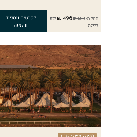
496 ₪
לפרטים נוספים
החל מ-
620 ₪
לזוג
והזמנה
ללילה
מיא גלמפינג - כנרת