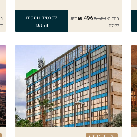
496 ₪
לפרטים נוספים
החל מ-
620 ₪
לזוג
הח
והזמנה
ללילה
לל
מלון נוף - חיפה