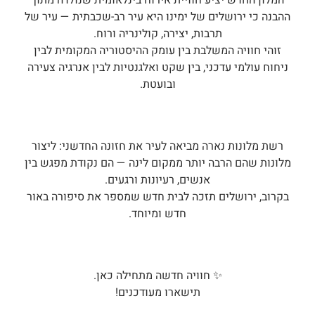
המלון החדש יציע חוויית אירוח בינלאומית שנולדה מתוך
ההבנה כי ירושלים של ימינו היא עיר רב-שכבתית — עיר של
תרבות, יצירה, קולינריה ורוח.
זוהי חוויה המשלבת בין עומק ההיסטוריה המקומית לבין
ניחוח עולמי עדכני, בין שקט ואלגנטיות לבין אנרגיה צעירה
ובועטת.
רשת מלונות נארה מביאה לעיר את חזונה החדשני: ליצור
מלונות שהם הרבה יותר ממקום לינה — הם נקודת מפגש בין
אנשים, רעיונות ורגעים.
בקרוב, ירושלים תזכה לבית חדש שמספר את סיפורה באור
חדש ומיוחד.
✨ חוויה חדשה מתחילה כאן.
תישארו מעודכנים!